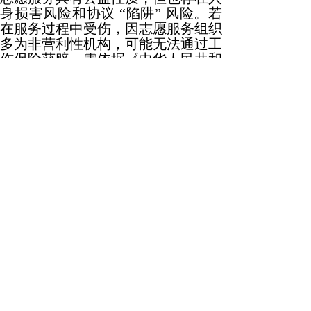
身损害风险和协议 “陷阱” 风险。若
在服务过程中受伤，因志愿服务组织
多为非营利性机构，可能无法通过工
伤保险获赔，需依据《中华人民共和
国民法典》侵权责任相关条款主张赔
偿。部分志愿服务协议要求 “自愿放
弃索赔权” 等条款，可能因违反《民
法典》格式条款无效情形被认定无
效。大学生在参加暑期社会实践时，
一定要了解这些法律风险，明确自身
权益，避免陷入法律纠纷。
上一篇：
黑土地保护，法律在行......
下一篇：
交通事故处理，法律流......
Copyright©2024 粤ICP备2024164761号 民声经济观察 版权所有
公安备案号:粤公网安备44030002001168号
活动策划及项目合作 联系电话：13005770057
投诉电话：13699822230 13924602093