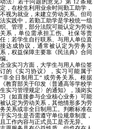
动法〉若干问题的意见》第 12 条规
定，在校生利用业余时间勤工助学，
不视为就业，未建立劳动关系。但司
法实践中，若勤工助学是学校统一组
织、管理，部分法院可能认定为劳动
关系，单位需承担工伤、社保等责
任；若学生自行联系、与用人单位直
接达成协议，通常被认定为劳务关
系，权益保障主要靠《民法典》合同
编。
企业实习方面，大学生与用人单位签
订的《实习协议》，实习可能属于
“非全日制用工” 或劳务关系。根据
《教育部关于印发〈普通高等学校学
生实习管理规定〉的通知》，顶岗实
习（如直接参与企业核心业务）可能
被认定为劳动关系，其他情形多为劳
务关系或非全日制用工。判断标准在
于实习生是否需遵守单位规章制度，
且工作内容与正式员工是否无异。
志愿服务具有公益性质，但也存在人